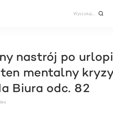
f
ny nastrój po urlopi
ten mentalny kryzy
a Biura odc. 82
deo