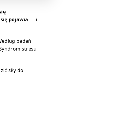
się
się pojawia — i
 Według badań
 Syndrom stresu
ić siły do