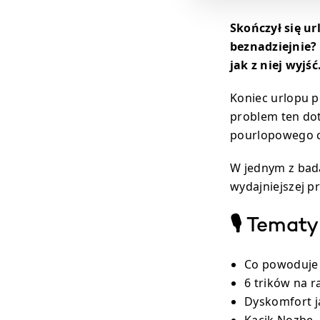
Skończył się ur
beznadziejnie?
jak z niej wyjść
Koniec urlopu p
problem ten dot
pourlopowego c
W jednym z bada
wydajniejszej p
🎙 Tematy
Co powoduje
6 trików na 
Dyskomfort j