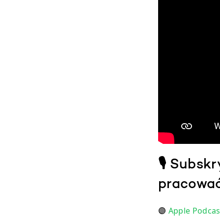
🎙 Subskr
pracować 
🟣
Apple Podcas