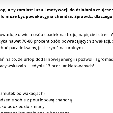
lop, a ty zamiast luzu i motywacji do działania czujesz 
 To może być powakacyjna chandra. Sprawdź, dlaczego 
.
owoduje u wielu osób spadek nastroju, napięcie i stres.
yka nawet 70-80 procent osób powracających z wakacji.
hoć paradoksalny, jest czymś naturalnym.
ń na to, że urlop dodał nowej energii i pozwolił zgromadz
racy wskazało… jedynie 13 proc. ankietowanych!
 smutek po wakacjach?
radzenie sobie z pourlopową chandrą
ako bodziec do zmiany