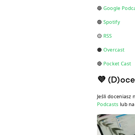
🔵
Google Podc
🟢
Spotify
🟡
RSS
🟠
Overcast
🔴
Pocket Cast
💜 (D)oc
Jeśli doceniasz 
Podcasts
lub na 