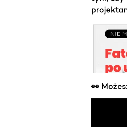
projektam
👀 Możes