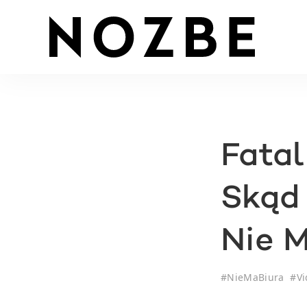
Fatal
Skąd 
Nie M
#
NieMaBiura
#
Vi