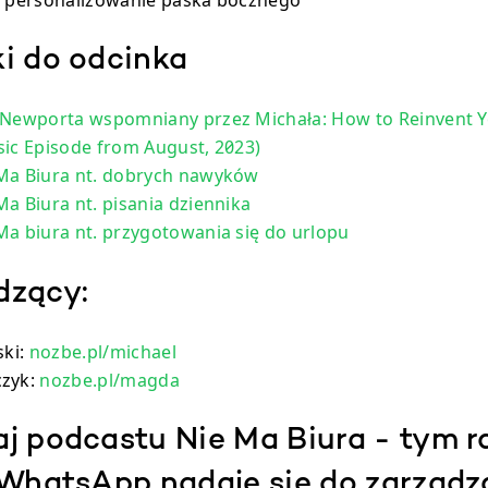
- personalizowanie paska bocznego
ki do odcinka
 Newporta wspomniany przez Michała: How to Reinvent Yo
sic Episode from August, 2023)
Ma Biura nt. dobrych nawyków
a Biura nt. pisania dziennika
Ma biura nt. przygotowania się do urlopu
dzący:
ski:
nozbe.pl/michael
czyk:
nozbe.pl/magda
aj podcastu Nie Ma Biura - tym 
 WhatsApp nadaje się do zarządz