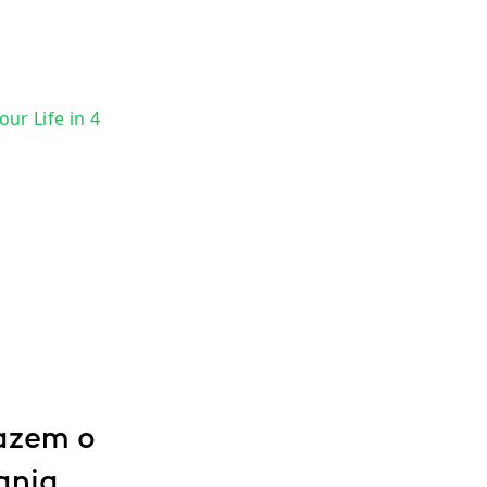
ur Life in 4
razem o
ania