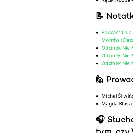
Kącik Nozbe 
📝 Notat
Podcast Cala
Months (Clas
Odcinek Nie 
Odcinek Nie M
Odcinek Nie 
🙋 Prowa
Michał Śliwiń
Magda Błasz
🎧 Słuch
tym, czy