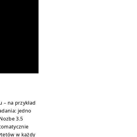
u – na przykład
adania: jedno
 Nozbe 3.5
utomatycznie
rytetów w każdy