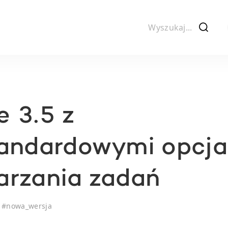
f
 3.5 z
tandardowymi opcj
arzania zadań
#
nowa_wersja