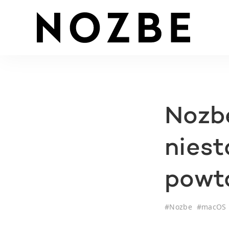
Nozbe
nies
powt
#
Nozbe
#
macOS