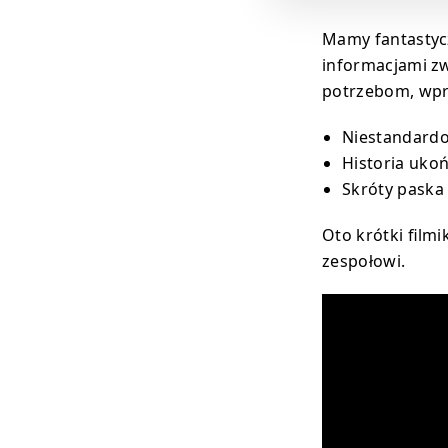
Mamy fantastycz
informacjami zw
potrzebom, wpro
Niestandardo
Historia uko
Skróty paska
Oto krótki film
zespołowi.