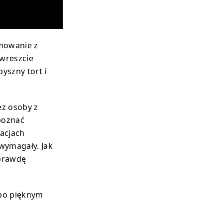
umowanie z
 wreszcie
pyszny tort i
ez osoby z
poznać
tacjach
wymagały. Jak
aprawdę
 po pięknym