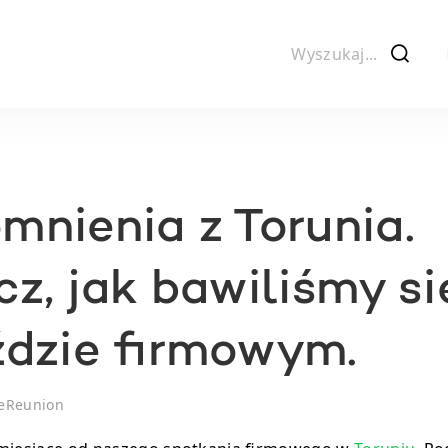
f
nienia z Torunia.
z, jak bawiliśmy si
ździe firmowym.
eReunion