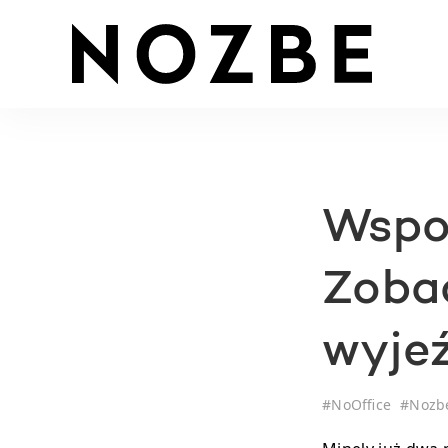
Wspom
Zobac
wyje
#
NoOffice
#
Nozb