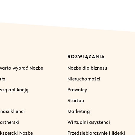
ROZWIĄZANIA
warto wybrać Nozbe
Nozbe dla biznesu
ała
Nieruchomości
szą aplikację
Prawnicy
Startup
asi klienci
Marketing
artnerski
Wirtualni asystenci
kspercki Nozbe
Przedsiębiorczynie i liderki