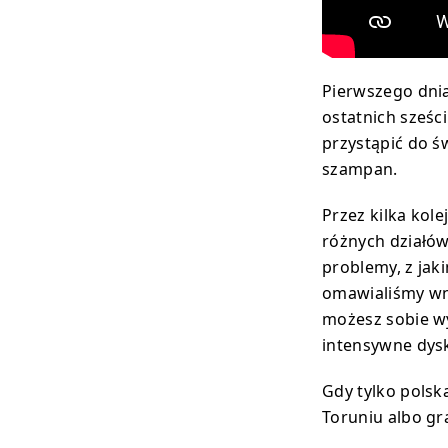
Pierwszego dnia
ostatnich sześc
przystąpić do św
szampan.
Przez kilka kol
różnych działów
problemy, z jaki
omawialiśmy wni
możesz sobie wy
intensywne dysk
Gdy tylko polsk
Toruniu albo gr