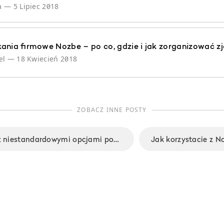
a
—
5 Lipiec 2018
ania firmowe Nozbe – po co, gdzie i jak zorganizować 
el
—
18 Kwiecień 2018
ZOBACZ INNE POSTY
Nozbe 3.5 z niestandardowymi opcjami powtarzania zadań
Jak korzystacie z N