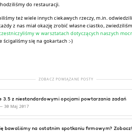
odziliśmy do restauracji.
iliśmy też wiele innych ciekawych rzeczy, m.in. odwiedz
 każdy z nas miał okazję zrobić własne ciastko, zwiedzili
czestniczyliśmy w warsztatach dotyczących naszych mocn
że ścigaliśmy się na gokartach :-)
ZOBACZ POWIĄZANE POSTY
 3.5 z niestandardowymi opcjami powtarzania zadań
—
30 Maj 2017
ię bawaliśmy na ostatnim spotkaniu firmowym? Zobacz