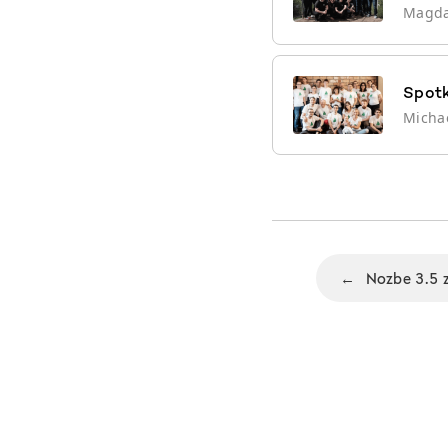
Magd
Spotk
Micha
←