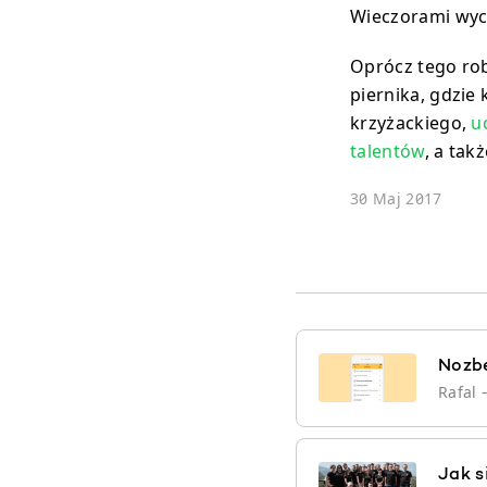
Wieczorami wych
Oprócz tego rob
piernika, gdzie
krzyżackiego,
u
talentów
, a tak
30 Maj 2017
Nozbe
Rafal
Jak s