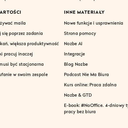
ARTOŚCI
INNE MATERIAŁY
używać maila
Nowe funkcje i usprawnienia
 się poprzez zadania
Strona pomocy
tkań, większa produktywność
Nozbe AI
i pracuj inaczej
Integracje
 musi być stacjonarna
Blog Nozbe
ufanie w swoim zespole
Podcast Nie Ma Biura
Kurs online: Praca zdalna
Nozbe & GTD
E-book: #NoOffice. 4-dniowy t
pracy bez biura