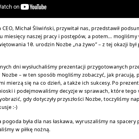
 CEO, Michał Śliwiński, przywitał nas, przedstawił pods
iu miesięcy naszej pracy i postępów, a potem… mogliśmy
iętowania 10. urodzin Nozbe „na żywo” – z tej okazji był 
ejnych dni wysłuchaliśmy prezentacji przygotowanych prz
 Nozbe – w ten sposób mogliśmy zobaczyć, jak pracują, 
mi mierzą się na co dzień, a także ich sukcesy. Po prezen
oski i podejmowaliśmy decyzje w sprawach, które tego 
obrazić, gdy dotyczyły przyszłości Nozbe, toczyliśmy n
usje :-)
a pogoda była dla nas łaskawa, wyruszaliśmy na spacery
aliśmy w piłkę nożną.