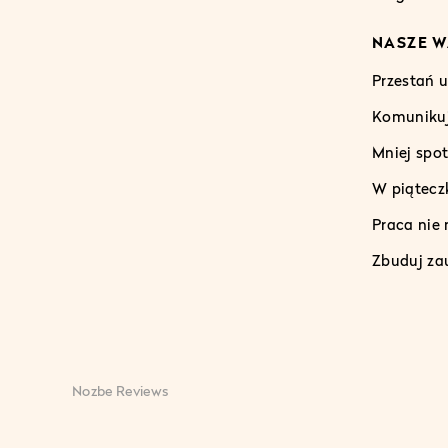
NASZE W
Przestań 
Komunikuj
Mniej spo
W piąteczk
Praca nie
Zbuduj za
Nozbe Reviews