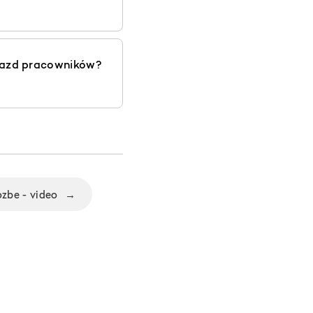
zjazd pracowników?
ozbe - video
→