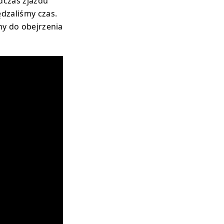
dczas zjazdu
ędzaliśmy czas.
amy do obejrzenia