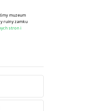
iliśmy muzeum
śmy ruiny zamku
ych stron i
!