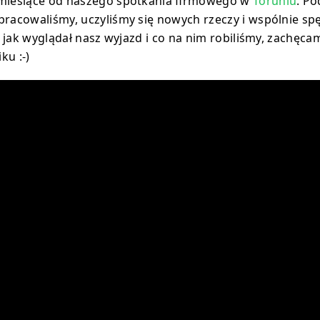
 miesiące od naszego spotkania firmowego w
Toruniu
. Po
pracowaliśmy, uczyliśmy się nowych rzeczy i wspólnie sp
ę, jak wyglądał nasz wyjazd i co na nim robiliśmy, zachęc
ku :-)