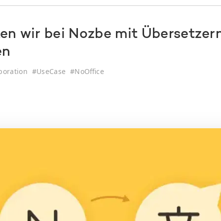
ten wir bei Nozbe mit Übersetzer
en
boration
#
UseCase
#
NoOffice