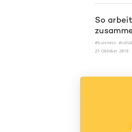
So arbei
zusamm
#
buisness
#
colla
25 Oktober 2018