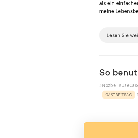
als ein einfach
meine Lebensber
Lesen Sie we
So benut
#
Nozbe
#
UseCas
1
GASTBEITRAG