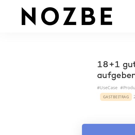
18+1 gut
aufgebe
#
UseCase
#
Produ
2
GASTBEITRAG