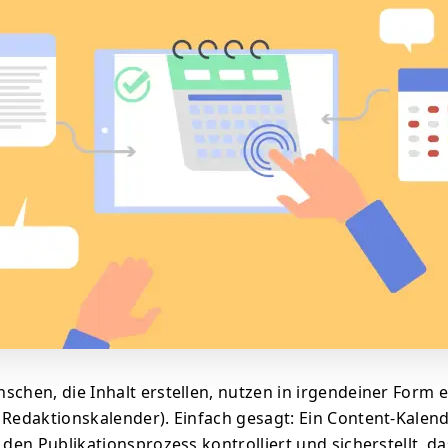
schen, die Inhalt erstellen, nutzen in irgendeiner Form 
 Redaktionskalender). Einfach gesagt: Ein Content-Kalend
 den Publikationsprozess kontrolliert und sicherstellt, da