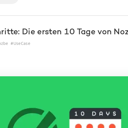
ritte: Die ersten 10 Tage von No
ozbe
#
UseCase