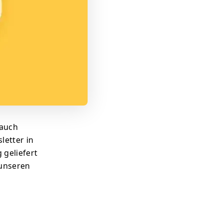
 auch
etter in
 geliefert
 unseren