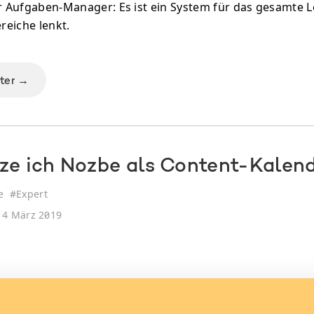
er Aufgaben-Manager: Es ist ein System für das gesamte L
eiche lenkt.
iter →
ze ich Nozbe als Content-Kalen
e
#
Expert
4 März 2019