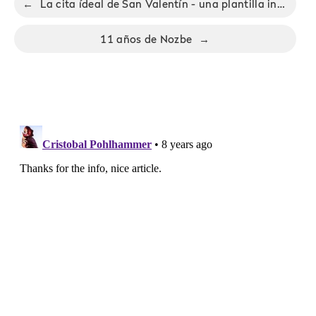
←
La cita ídeal de San Valentín - una plantilla inspiradora Nozbe.how
11 años de Nozbe
→