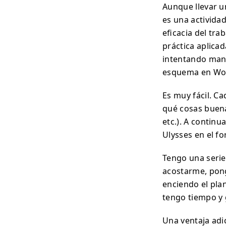
Aunque llevar un
es una activida
eficacia del tra
práctica aplica
intentando mant
esquema en Wor
Es muy fácil. C
qué cosas buen
etc.). A contin
Ulysses en el f
Tengo una serie
acostarme, pong
enciendo el pla
tengo tiempo y 
Una ventaja adi