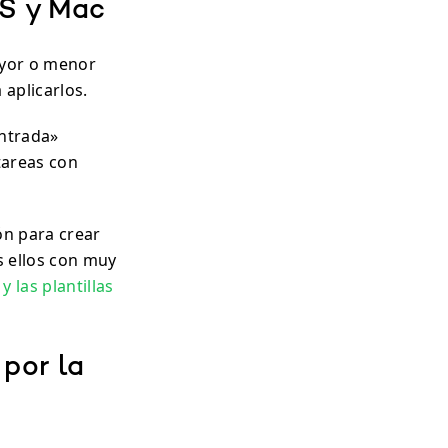
OS y Mac
mayor o menor
 aplicarlos.
entrada»
tareas con
ón para crear
s ellos con muy
 las plantillas
 por la