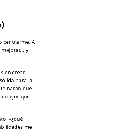
s)
to centrarme. A
o mejorar… y
s en crear
sólida para la
 te harán que
cho mejor que
nto: «¿qué
abilidades me