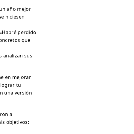
 un año mejor
e hiciesen
 «Habré perdido
concretos que
s analizan sus
rme en mejorar
 lograr tu
en una versión
aron a
is objetivos: