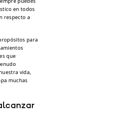
Siempre puedes
stico en todos
on respecto a
«propósitos para
samientos
 es que
menudo
nuestra vida,
ampa muchas
alcanzar
: