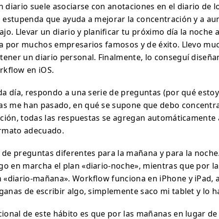
 diario suele asociarse con anotaciones en el diario de l
d estupenda que ayuda a mejorar la concentración y a au
bajo. Llevar un diario y planificar tu próximo día la noche 
da por muchos empresarios famosos y de éxito. Llevo m
ener un diario personal. Finalmente, lo conseguí diseña
kflow en iOS.
ada día, respondo a una serie de preguntas (por qué esto
as me han pasado, en qué se supone que debo concent
uación, todas las respuestas se agregan automáticamente 
ormato adecuado.
 de preguntas diferentes para la mañana y para la noche
o en marcha el plan «diario-noche», mientras que por 
n «diario-mañana». Workflow funciona en iPhone y iPad, 
ganas de escribir algo, simplemente saco mi tablet y lo h
cional de este hábito es que por las mañanas en lugar de