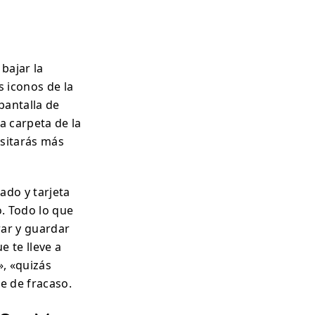
 bajar la
s iconos de la
 pantalla de
na carpeta de la
esitarás más
ado y tarjeta
o. Todo lo que
rar y guardar
e te lleve a
, «quizás
e de fracaso.