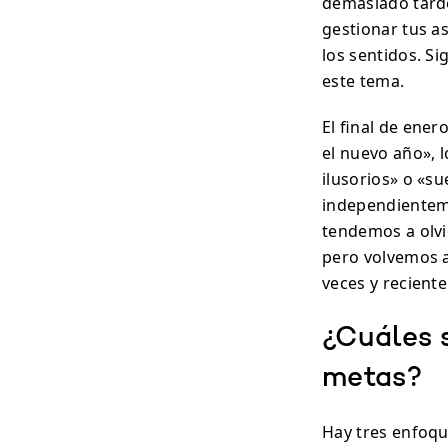
demasiado tarde
gestionar tus a
los sentidos. S
este tema.
El final de ene
el nuevo año»,
ilusorios» o «s
independientem
tendemos a olvi
pero volvemos a
veces y recient
¿Cuáles 
metas?
Hay tres enfoqu