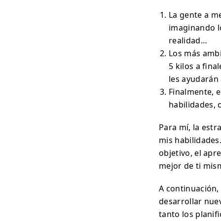
La gente a m
imaginando l
realidad…
Los más ambi
5 kilos a fin
les ayudarán 
Finalmente, e
habilidades, 
Para mí, la estr
mis habilidades.
objetivo, el apr
mejor de ti mis
A continuación,
desarrollar nue
tanto los planif