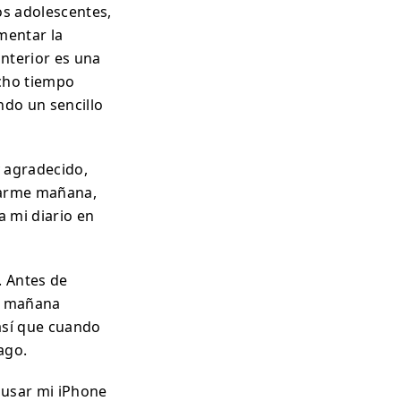
os adolescentes,
mentar la
anterior es una
ucho tiempo
ndo un sencillo
y agradecido,
rarme mañana,
a mi diario en
. Antes de
la mañana
así que cuando
ago.
 usar mi iPhone