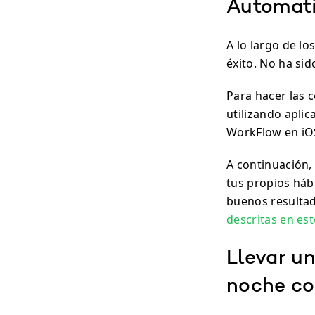
Automati
A lo largo de l
éxito. No ha si
Para hacer las 
utilizando apli
WorkFlow en iO
A continuación,
tus propios háb
buenos resulta
descritas en est
Llevar un
noche co