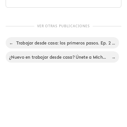
VER OTRAS PUBLICACIONES
←
Trabajar desde casa: los primeros pasos. Ep. 2 de las sesiones en directo de Michael sobre el trabajo remoto.
¿Nuevo en trabajar desde casa? Únete a Michael diariamente para una sesión de Preguntas y Respuestas en directo con consejos y trucos sobre el trabajo remoto.
→