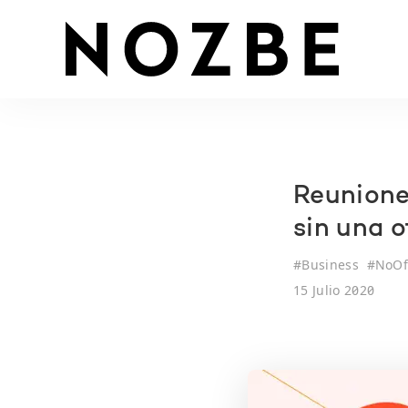
Reunione
sin una o
#
Business
#
NoOf
15 Julio 2020