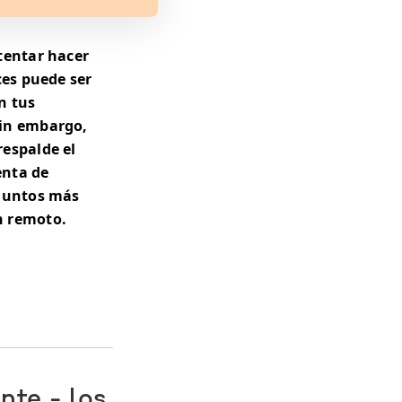
tentar hacer
ces puede ser
n tus
Sin embargo,
respalde el
enta de
 juntos más
n remoto.
nte - los