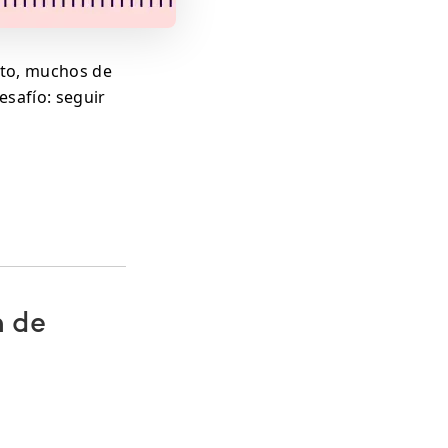
oto, muchos de
safío: seguir
n de