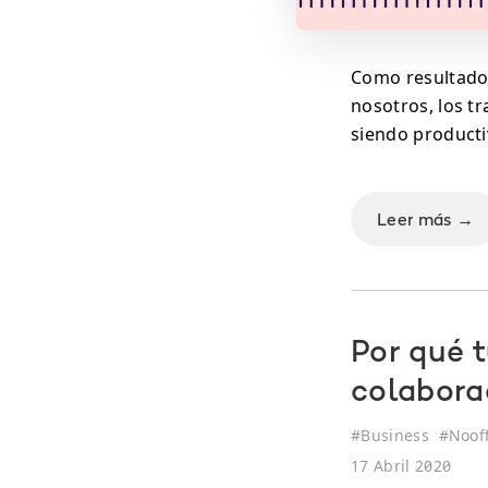
Como resultado
nosotros, los t
siendo producti
Leer más →
Por qué 
colabora
#
Business
#
Nooff
17 Abril 2020