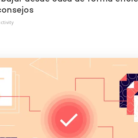
consejos
ctivity