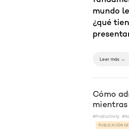
fundamen
mundo le
¿qué tie
presenta
Leer más →
Cómo adm
mientras
#
Productivity
#
No
PUBLICACIÓN DE