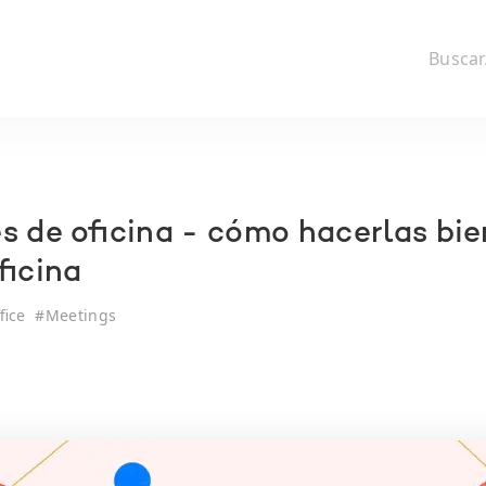
s de oficina - cómo hacerlas bie
ficina
fice
#
Meetings