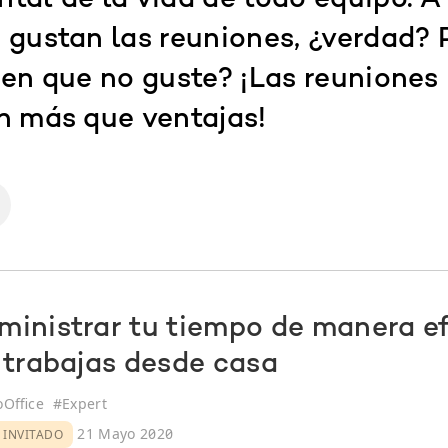
tal de la vida de todo equipo. A
 gustan las reuniones, ¿verdad? 
nen que no guste? ¡Las reuniones
n más que ventajas!
inistrar tu tiempo de manera ef
 trabajas desde casa
Office
#
Expert
21 Mayo 2020
 INVITADO