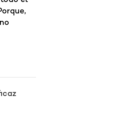
 todo el
Porque,
 no
icaz