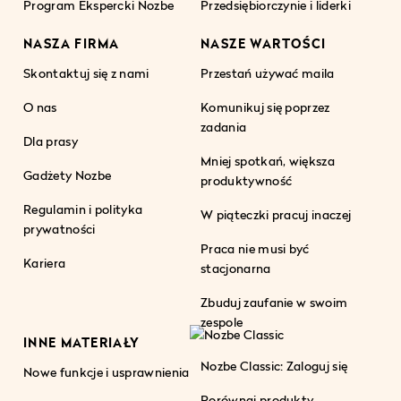
Program Ekspercki Nozbe
Przedsiębiorczynie i liderki
NASZA FIRMA
NASZE WARTOŚCI
Skontaktuj się z nami
Przestań używać maila
O nas
Komunikuj się poprzez
zadania
Dla prasy
Mniej spotkań, większa
Gadżety Nozbe
produktywność
Regulamin i polityka
W piąteczki pracuj inaczej
prywatności
Praca nie musi być
Kariera
stacjonarna
Zbuduj zaufanie w swoim
zespole
INNE MATERIAŁY
Nozbe Classic: Zaloguj się
Nowe funkcje i usprawnienia
Porównaj produkty