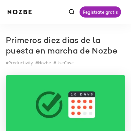
f
Registrate gratis
Primeros diez días de la
puesta en marcha de Nozbe
#
Productivity
#
Nozbe
#
UseCase