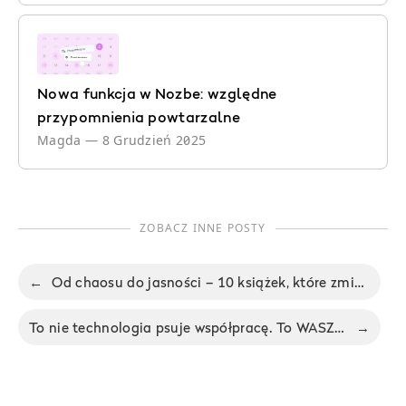
Nowa funkcja w Nozbe: względne
przypomnienia powtarzalne
Magda
—
8 Grudzień 2025
ZOBACZ INNE POSTY
←
Od chaosu do jasności – 10 książek, które zmieniły moje życie – Nie Ma Biura odc. 85
To nie technologia psuje współpracę. To WASZA wina - Nie Ma Biura odc. 84
→