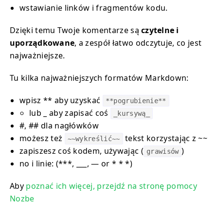
wstawianie linków i fragmentów kodu.
Dzięki temu Twoje komentarze są
czytelne i
uporządkowane
, a zespół łatwo odczytuje, co jest
najważniejsze.
Tu kilka najważniejszych formatów Markdown:
wpisz ** aby uzyskać
**pogrubienie**
lub _ aby zapisać coś
_kursywą_
#, ## dla nagłówków
możesz też
tekst korzystając z ~~
~~wykreślić~~
zapiszesz coś kodem, używając (
)
grawisów
no i linie: (***, ___, — or * * *)
Aby
poznać ich więcej, przejdź na stronę pomocy
Nozbe