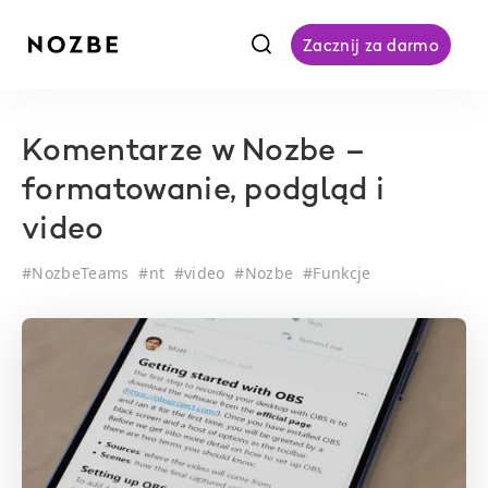
f
Zacznij za darmo
Komentarze w Nozbe –
formatowanie, podgląd i
video
#
NozbeTeams
#
nt
#
video
#
Nozbe
#
Funkcje