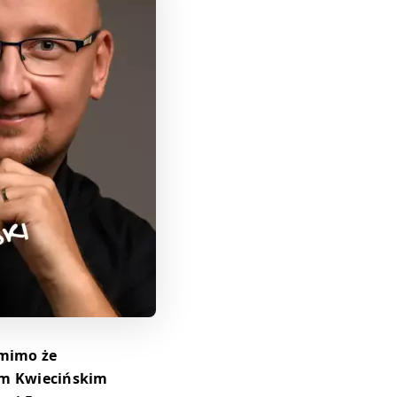
, mimo że
m Kwiecińskim