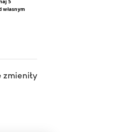
naj 5
ad własnym
 zmieniły