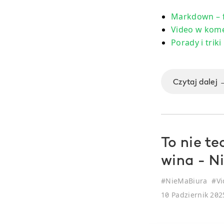
Markdown – f
Video w kome
Porady i triki
Czytaj dalej 
To nie t
wina - N
#
NieMaBiura
#
Vi
10 Padziernik 202