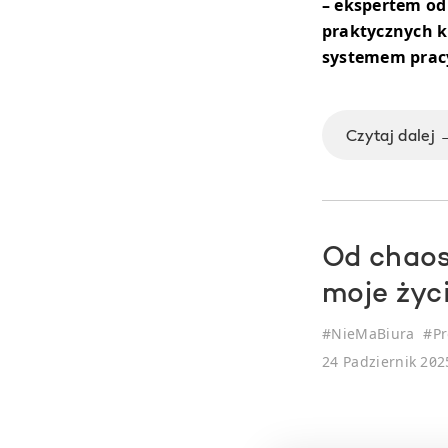
– ekspertem od
praktycznych k
systemem prac
Czytaj dalej 
Od chaosu
moje życ
#
NieMaBiura
#
P
24 Padziernik 202