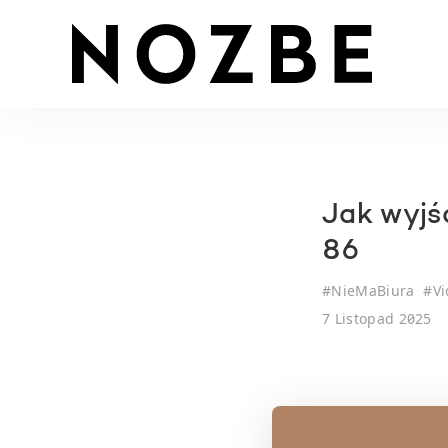
Jak wyjś
86
#
NieMaBiura
#
Vi
7 Listopad 2025