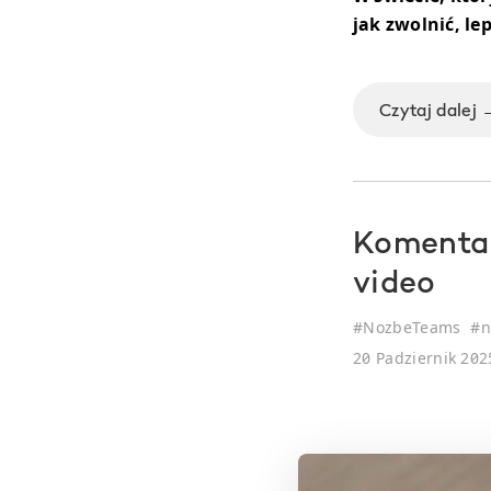
jak zwolnić, le
Czytaj dalej 
Komentar
video
#
NozbeTeams
#
n
20 Padziernik 202