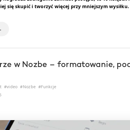
piej się skupić i tworzyć więcej przy mniejszym wysiłku.
→
ze w Nozbe – formatowanie, pod
t
#
video
#
Nozbe
#
Funkcje
5