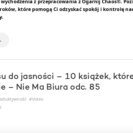
 wychodzenia z przepracowania z Ogarnij Chaos®. Poz
roków, które pomogą Ci odzyskać spokój i kontrolę n
y.
→
 do jasności – 10 książek, które
ie – Nie Ma Biura odc. 85
roduktywność
#
Video
5