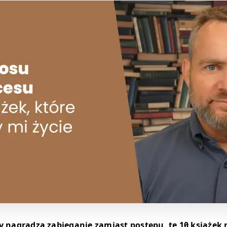
ry nagradza zabieganie zamiast postępu, te 10 książek