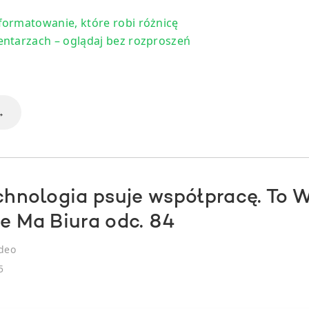
ormatowanie, które robi różnicę
ntarzach – oglądaj bez rozproszeń
→
echnologia psuje współpracę. To
ie Ma Biura odc. 84
deo
5